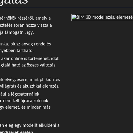
mérnökök részéről, amely a
eztetés során hozza vissza a
ja támogatni, így:
munka, plusz-anyag rendelés
nnyebben tartható.
kár online is történehet, időt,
gtalálható az összes változás
 elvégzésére, mint pl. kiürítés
 világítás és akusztikai elemzés.
dául a légcsatornáink
 nem kell újrarajzolnunk
egy elemet, és minden más
zen elég egy modellt elküldeni a
rendszerek esetén