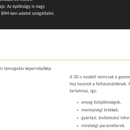
z. Az építésügy is nagy
z BIM-ben adatot szolgáltatni.
A 3D-s modell nemcsak a geomet
hoz hasznot a felhasználóknak. 
tartalmaz, így:
anyag tulajdonságok,
mennyiségi értékek,
gyártási, kivitelezési info
minőségi paraméterek.