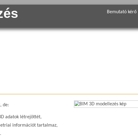
zés
Bemutató kérő
, de:
D adatok létrejöttét,
riai információt tartalmaz,
.