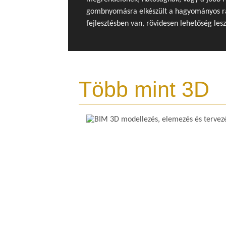
gombnyomásra elkészült a hagyományos raj
fejlesztésben van, rövidesen lehetőség les
Több mint 3D