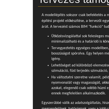
A modellépítés sokszor csak befektetés a 
építési projekt előkészítése, a tervezői egy
árát. A tervezést számos BIM "funkció" tud
Ütközésvizsgálattal sok felesleges 
minimalizálható és a határidő is kö
Tervegyeztetés egységes modellben, a
bosszúságot spórolva. Egy helyen me
igény.
Lehetőséget ad különböző elemezések
szimuláció, füst terjedés szimuláció,
Ha változtatni szeretne valamit, pél
nyomvonalát vagy magasságát, akkor
azokat, elegendő csak odébb húzni 
ennek megfelelően alkalmazkodik.
Egyszerűbbé válik az adatszolgáltatás, his
megrendelőnek, hatóságnak, vagy a jobb 