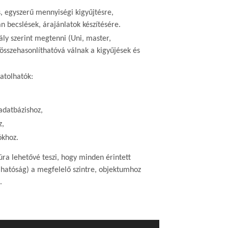
s, egyszerű mennyiségi kigyűjtésre,
n becslések, árajánlatok készítésére.
ly szerint megtenni (Uni, master,
 összehasonlíthatóvá válnak a kigyűjések és
atolhatók:
 adatbázishoz,
z,
ókhoz.
úra lehetővé teszi, hogy minden érintett
 hatóság) a megfelelő szintre, objektumhoz
.