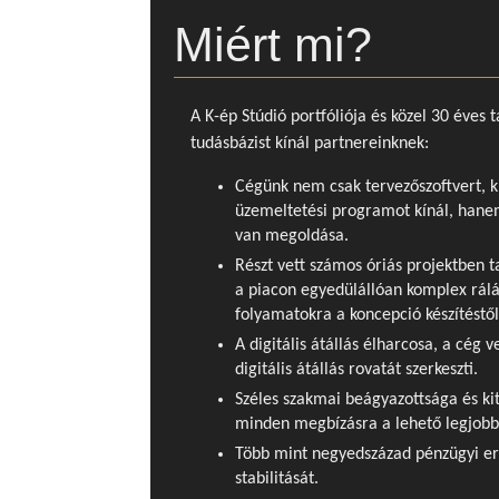
Miért mi?
A K-ép Stúdió portfóliója és közel 30 éves 
tudásbázist kínál partnereinknek:
Cégünk nem csak tervezőszoftvert, k
üzemeltetési programot kínál, hanem
van megoldása.
Részt vett számos óriás projektben t
a piacon egyedülállóan komplex rálá
folyamatokra a koncepció készítéstől
A digitális átállás élharcosa, a cég
digitális átállás rovatát szerkeszti.
Széles szakmai beágyazottsága és kit
minden megbízásra a lehető legjobb c
Több mint negyedszázad pénzügyi er
stabilitását.