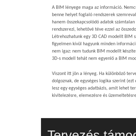
A BIM lényege maga az információ. Nemcs
benne helyet foglaló rendszerek szemreva
hanem összekapcsolódó adatok számtalan r
rendszerezi, lehetővé téve ezzel az összed
Létrehozhatunk egy 3D CAD modellt BIM sz
figyelmen kívül hagyunk minden informáci
nem igaz: nem tudunk BIM modellt készít
3D-s modell tehát nem egyenlő a BIM mod
Viszont itt jön a lényeg. Ha különböző ter
dolgoznak, de egységes logika szerint (ezt d
lesz egy egységes adatbázis, amit lehet te
kivitelezésre, elemezésre és üzemeltetésre
Tervezés támo