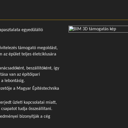
tapasztalata egyedülálló
ivitelezés támogató megoldást,
 az épület teljes életciklusára
anácsadóként, beszállítóként, így
tása van az építőipari
 a lebontásig.
 vezetője a Magyar Építéstechnika
erjedt üzleti kapcsolatai miatt,
sapatot tudja összeállítani.
edményei bizonyítják a cég