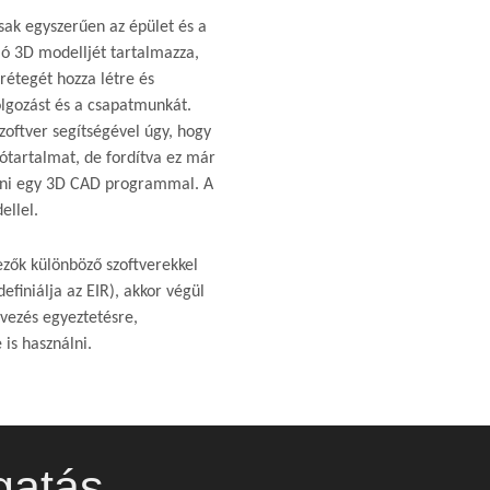
ak egyszerűen az épület és a
ló 3D modelljét tartalmazza,
étegét hozza létre és
olgozást és a csapatmunkát.
oftver segítségével úgy, hogy
ótartalmat, de fordítva ez már
eni egy 3D CAD programmal. A
ellel.
vezők különböző szoftverekkel
efiniálja az EIR), akkor végül
rvezés egyeztetésre,
 is használni.
gatás