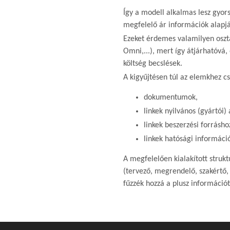
Így a modell alkalmas lesz gyor
megfelelő ár információk alapjá
Ezeket érdemes valamilyen osztá
Omni,...), mert így átjárhatóvá,
költség becslések.
A kigyűjtésen túl az elemkhez cs
dokumentumok,
linkek nyilvános (gyártói)
linkek beszerzési forrásho
linkek hatósági informáci
A megfelelően kialakított strukt
(tervező, megrendelő, szakértő,
fűzzék hozzá a plusz információt